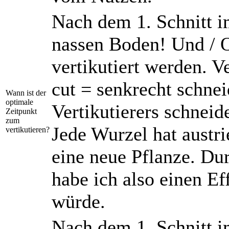
Nach dem 1. Schnitt i
nassen Boden! Und / 
vertikutiert werden. Ve
cut = senkrecht schne
Wann ist der
optimale
Vertikutierers schnei
Zeitpunkt
zum
Jede Wurzel hat austri
vertikutieren?
eine neue Pflanze. Du
habe ich also einen E
würde.
Nach dem 1. Schnitt i