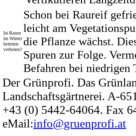
Schon bei Raureif gefr
leicht am Vegetationspun
Ist Rasen
die Pflanze wächst. Die
im Winter
betreten
verboten?
Spuren zur Folge. Verme
Befahren bei niedrigen
Der Grünprofi. Das Grünla
Landschaftsgärtnerei. A-6
+43 (0) 5442-64064. Fax 6
eMail:
info@gruenprofi.at