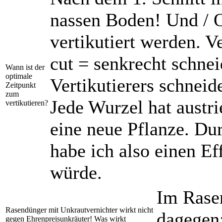
nassen Boden! Und / 
vertikutiert werden. Ve
cut = senkrecht schne
Wann ist der
optimale
Vertikutierers schnei
Zeitpunkt
zum
Jede Wurzel hat austri
vertikutieren?
eine neue Pflanze. Du
habe ich also einen E
würde.
Im Rase
Rasendünger mit Unkrautvernichter wirkt nicht
dagegen;
gegen Ehrenpreisunkräuter! Was wirkt