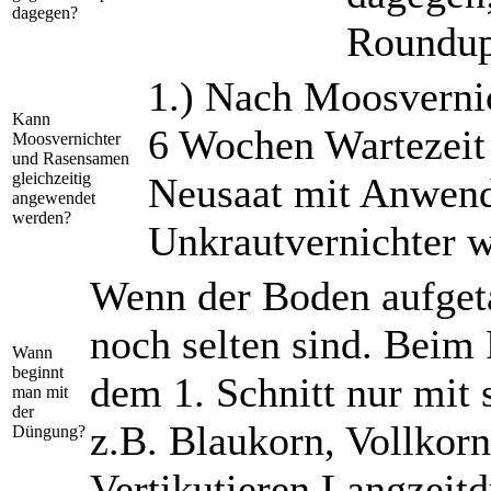
dagegen?
Roundup
1.) Nach Moosvernic
Kann
6 Wochen Wartezeit 
Moosvernichter
und Rasensamen
gleichzeitig
Neusaat mit Anwend
angewendet
werden?
Unkrautvernichter w
Wenn der Boden aufgeta
noch selten sind. Beim 
Wann
beginnt
dem 1. Schnitt nur mit 
man mit
der
z.B. Blaukorn, Vollkor
Düngung?
Vertikutieren Langzeit