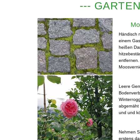
--- GARTE
Mo
Händisch m
einem Gasb
heißen Dam
hitzebestä
entfernen.
Moosvernic
Leere Gem
Bodenverbe
Winterrogg
abgemäht u
und und kö
Nehmen Sie
erstens da